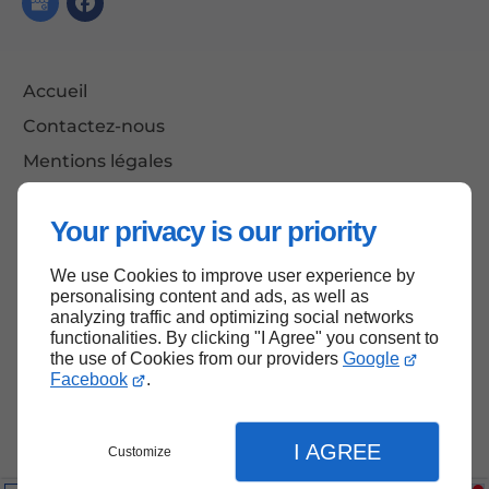
Accueil
Contactez-nous
Mentions légales
Plan du site
Your privacy is our priority
We use Cookies to improve user experience by
Haut de page
personalising content and ads, as well as
analyzing traffic and optimizing social networks
functionalities. By clicking "I Agree" you consent to
the use of Cookies from our providers
Google
Facebook
.
I AGREE
Customize