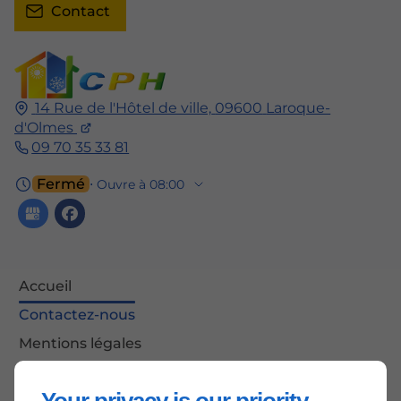
Contact
14 Rue de l'Hôtel de ville,
09600
Laroque-
d'Olmes
09 70 35 33 81
Fermé
⋅ Ouvre à 08:00
Accueil
Contactez-nous
Mentions légales
Plan du site