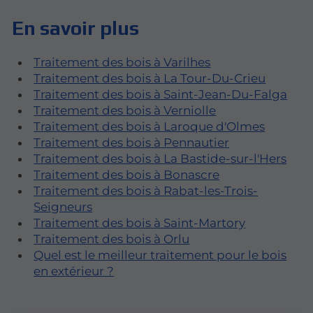
d'importants dommages si ils ne sont pas
traités à temps. Cet article explore en
En savoir plus
profondeur les différentes facettes du
démoussage de toiture, ses méthodes, ses
Traitement des bois à Varilhes
avantages et l'importance de faire appel à
Traitement des bois à La Tour-Du-Crieu
des professionnels qualifiés.
Traitement des bois à Saint-Jean-Du-Falga
Traitement des bois à Verniolle
Traitement des bois à Laroque d'Olmes
Traitement des bois à Pennautier
Traitement des bois à La Bastide-sur-l'Hers
Traitement des bois à Bonascre
Traitement des bois à Rabat-les-Trois-
Seigneurs
Traitement des bois à Saint-Martory
Traitement des bois à Orlu
Quel est le meilleur traitement pour le bois
en extérieur ?