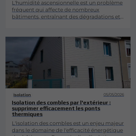
L'humidité ascensionnelle est un problème
fréquent qui affecte de nombreux
bâtiments, entraînant des dégradations et
des risques pour la santé. L'injection de
résine hydrophobe se présente comme une
solution efficace pour traiter ce
phénomène. Cet article explorera en
profondeur les causes de l'humidité
ascensionnelle, le processus d'injection de
résine hydrophobe, ainsi que ses avantages
et précautions.
05/05/2026
Isolation
Isolation des combles par l'extérieur :
supprimer efficacement les ponts
thermiques
L'isolation des combles est un enjeu majeur
dans le domaine de l'efficacité énergétique