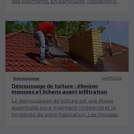
des bâtiments. En particulier, l'isolation par
l'extérieur se révèle être une méthode
efficace pour lutter contre les ponts
thermiques, qui sont souvent responsables
de pertes de chaleur significatives. Cet
article examine en détail les techniques
d'isolation des combles par l'extérieur,
leurs avantages, les matériaux utilisés, ainsi
que les étapes de mise en œuvre.
04/07/2026
Démoussage
Démoussage de toiture : éliminer
mousses et lichens avant infiltration
Le démoussage de toiture est une étape
essentielle pour maintenir l'intégrité et la
longévité de votre habitation. Les mousses
et lichens, bien que souvent perçus comme
des éléments naturels, peuvent causer