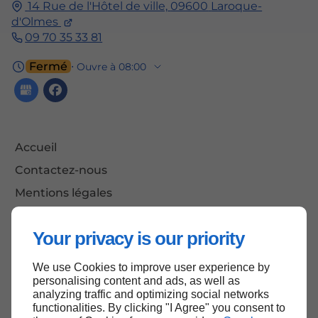
14 Rue de l'Hôtel de ville,
09600
Laroque-
d'Olmes
09 70 35 33 81
Fermé
⋅ Ouvre à 08:00
Accueil
Contactez-nous
Mentions légales
Plan du site
Your privacy is our priority
We use Cookies to improve user experience by
Haut de page
personalising content and ads, as well as
analyzing traffic and optimizing social networks
functionalities. By clicking "I Agree" you consent to