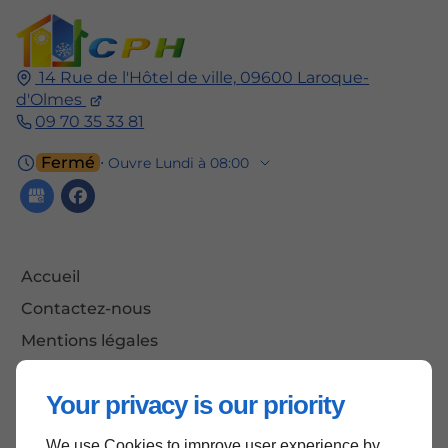
14 Rue de l'Hôtel de ville,
09600
Laroque-
d'Olmes
09 70 35 33 81
Fermé
⋅ Ouvre Lundi à 08:00
Accueil
Contactez-nous
Mentions légales
Plan du site
Your privacy is our priority
We use Cookies to improve user experience by